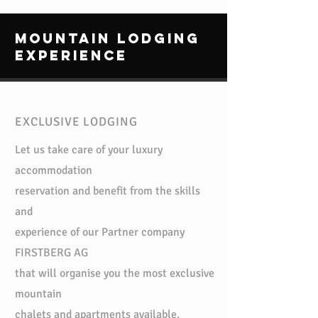
mOUNTAIN lODGING
eXPERIENCE
EXCLUSIVE LODGING
Let us take care of your luxury
accommodation
reservation and benefit from the skills
and
experience of our Partner company
FIRSTBERG AG
that will organise you the most exclusive
mountain
chalets and apartments available.